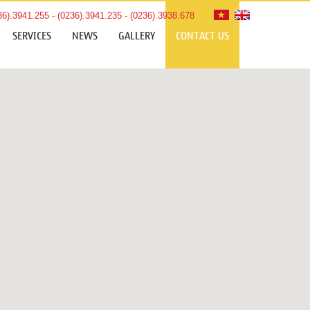
36).3941.255 - (0236).3941.235 - (0236).3938.678
SERVICES
NEWS
GALLERY
CONTACT US