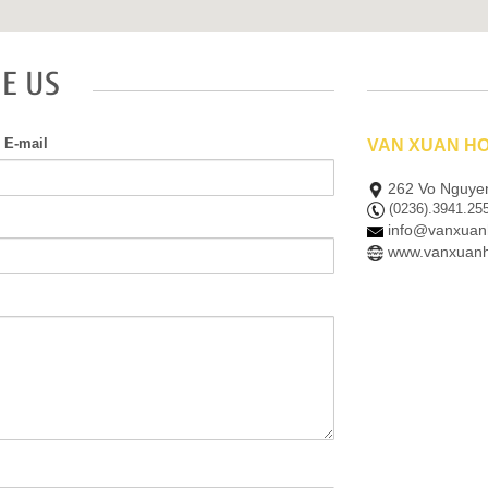
E US
*
E-mail
VAN XUAN HO
262 Vo Nguyen 
(0236).3941.255
info@vanxuanh
www.vanxuanho